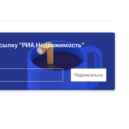
сылку "РИА Недвижимость"