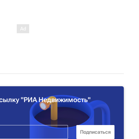
сылку "РИА Недвижимость"