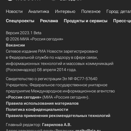
Новости
Аналитика
Интервью
Полезное
Город: дета
Спецпроекты
Реклама
Продукты и сервисы
Пресс-ц
Версия 2023.1 Beta
© 2026 МИА «Россия сегодня»
Вакансии
Сетевое издание РИА Новости зарегистрировано
в Федеральной службе по надзору в сфере связи,
информационных технологий и массовых коммуникаций
(Роскомнадзор) 08 апреля 2014 года.
Свидетельство о регистрации Эл № ФС77-57640
Учредитель: Федеральное государственное унитарное
предприятие Международное информационное агентство
«Россия сегодня»
(МИА «Россия сегодня»).
Правила использования материалов
Политика конфиденциальности
Правила применения рекомендательных технологий
Главный редактор:
Гаврилова А.В.
Адрес электронной почты Редакции:
realty@ria.ru