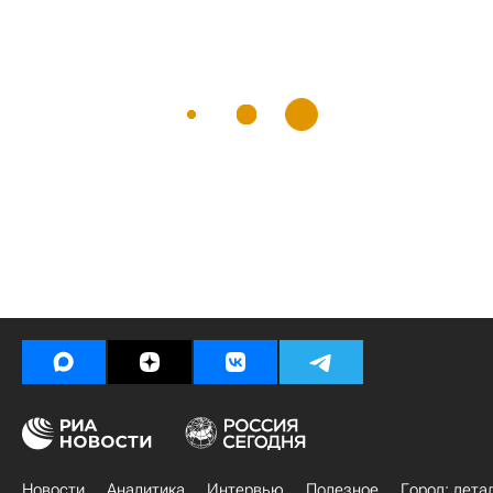
Новости
Аналитика
Интервью
Полезное
Город: дета