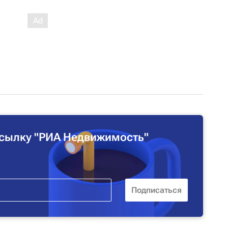
сылку "РИА Недвижимость"