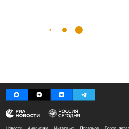
Новости
Аналитика
Интервью
Полезное
Город: дета