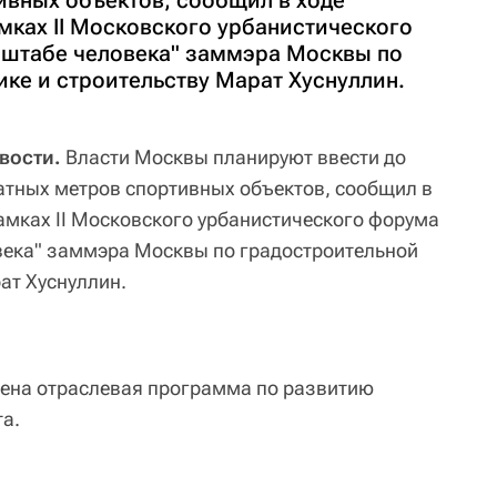
ивных объектов, сообщил в ходе
мках II Московского урбанистического
сштабе человека" заммэра Москвы по
ке и строительству Марат Хуснуллин.
вости.
Власти Москвы планируют ввести до
атных метров спортивных объектов, сообщил в
рамках II Московского урбанистического форума
века" заммэра Москвы по градостроительной
ат Хуснуллин.
дена отраслевая программа по развитию
та.