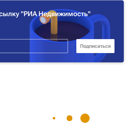
сылку "РИА Недвижимость"