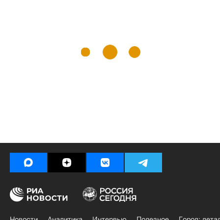
Новости
Аналитика
Интервью
Полезное
Город: дета