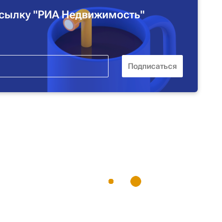
сылку "РИА Недвижимость"