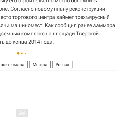
ьку его строительство могло осложнить
оне. Согласно новому плану реконструкции
есто торгового центра займет трехъярусный
ысячи машиномест. Как сообщил ранее заммэра
дземный комплекс на площади Тверской
ь до конца 2014 года.
троительства
Москва
Россия