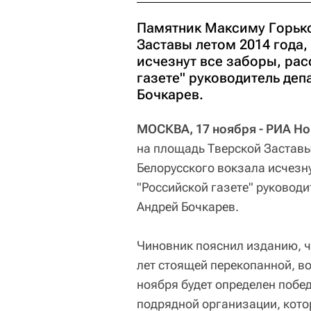
Памятник Максиму Горько
Заставы летом 2014 года,
исчезнут все заборы, рас
газете" руководитель де
Бочкарев.
МОСКВА, 17 ноября - РИА Н
на площадь Тверской Заставы 
Белорусского вокзала исчезну
"Российской газете" руковод
Андрей Бочкарев.
Чиновник пояснил изданию, ч
лет стоящей перекопанной, в
ноября будет определен побе
подрядной организации, кото