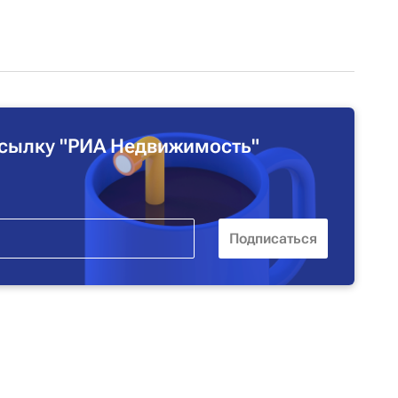
сылку "РИА Недвижимость"