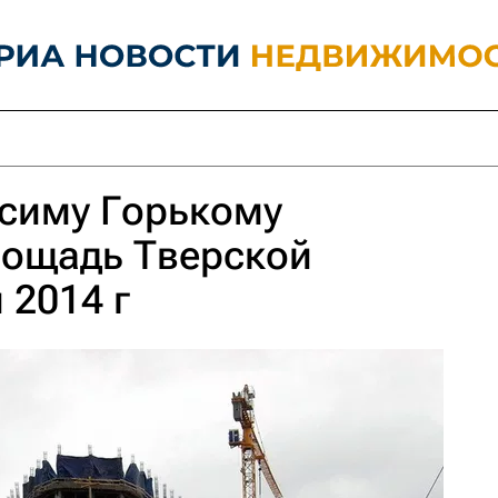
симу Горькому
лощадь Тверской
 2014 г