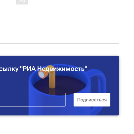
сылку "РИА Недвижимость"