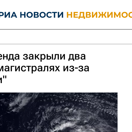
енда закрыли два
магистралях из-за
и"