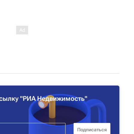
сылку "РИА Недвижимость"