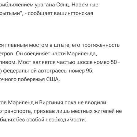
приближением урагана Сэнд. Наземные
рытыми", - сообщает вашингтонская
ся главным мостом в штате, его протяженность
етров. Он соединяет части Мэриленда,
ивом. Мост является частью шоссе номер 50 -
а) федеральной автотрассы номер 95,
точного побережья США.
тов Мэриленд и Виргиния пока не вводили
отранспорта, призвав лишь местных жителей не
билях без особой необходимости.