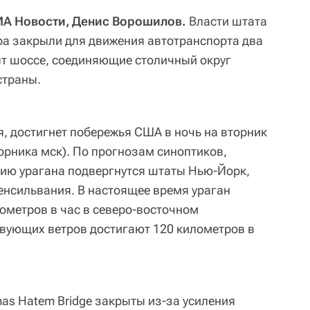
ИА Новости, Денис Ворошилов.
Власти штата
ра закрыли для движения автотранспорта два
ят шоссе, соединяющие столичный округ
страны.
я, достигнет побережья США в ночь на вторник
орника мск). По прогнозам синоптиков,
ию урагана подвергнутся штаты Нью-Йорк,
енсильвания. В настоящее время ураган
лометров в час в северо-восточном
вующих ветров достигают 120 километров в
mas Hatem Bridge закрыты из-за усиления