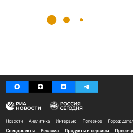
Новости
Аналитика
Интервью
Полезное
Город: дета
Спецпроекты
Реклама
Продукты и сервисы
Пресс-ц