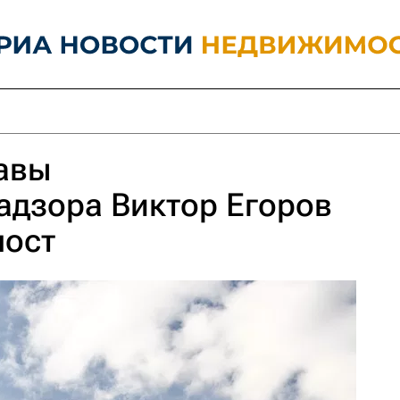
авы
адзора Виктор Егоров
пост