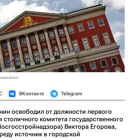
 медиабанк
С
ВКонтакте
Telegram
ин освободил от должности первого
я столичного комитета государственного
Мосгосстройнадзора) Виктора Егорова,
реду источник в городской