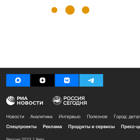
Новости
Аналитика
Интервью
Полезное
Город: дета
Спецпроекты
Реклама
Продукты и сервисы
Пресс-ц
Версия 2023.1 Beta