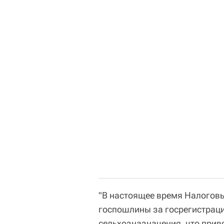
"В настоящее время Налогов
госпошлины за госрегистраци
сельхозназначения, что приво