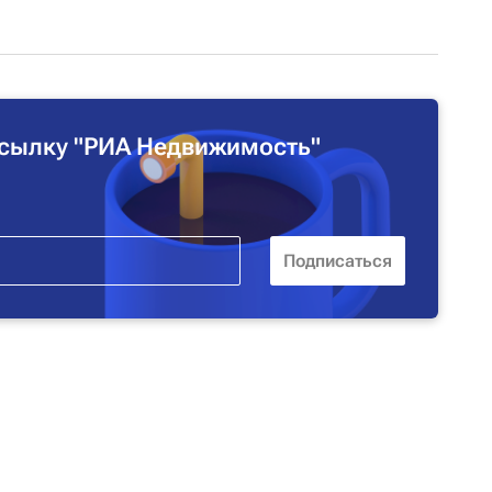
сылку "РИА Недвижимость"