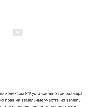
ым кодексом РФ установлено три размера
ю прав на земельные участки из земель
дит к неопределенности на практике к