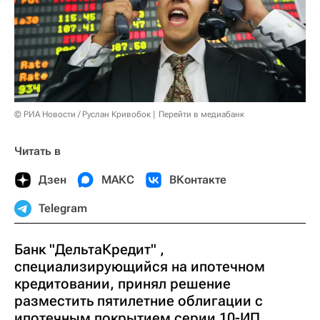
© РИА Новости / Руслан Кривобок
Перейти в медиабанк
Читать в
Дзен
МАКС
ВКонтакте
Telegram
Банк "ДельтаКредит" ,
специализирующийся на ипотечном
кредитовании, принял решение
разместить пятилетние облигации с
ипотечным покрытием серии 10-ИП