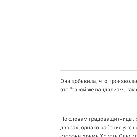
Она добавила, что произволь
это "такой же вандализм, как 
По словам градозащитницы, р
дворах, однако рабочие уже 
стороны храма Христа Спасит