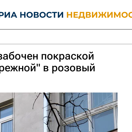
забочен покраской
режной" в розовый