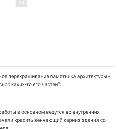
ное перекрашивание памятника архитектуры -
снос каких-то его частей".
аботы в основном ведутся во внутренних
начали красить венчающий карниз здания со
еля.