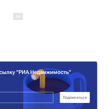
сылку "РИА Недвижимость"