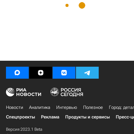
Новости
Аналитика
Интервью
Полезное
Город: дета
Спецпроекты
Реклама
Продукты и сервисы
Пресс-ц
Версия 2023.1 Beta