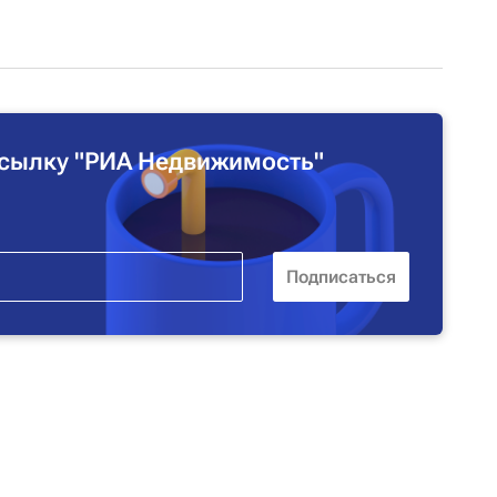
сылку "РИА Недвижимость"