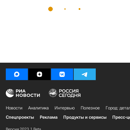
Новости
Аналитика
Интервью
Полезное
Город: дета
Спецпроекты
Реклама
Продукты и сервисы
Пресс-ц
Версия 2023.1 Beta