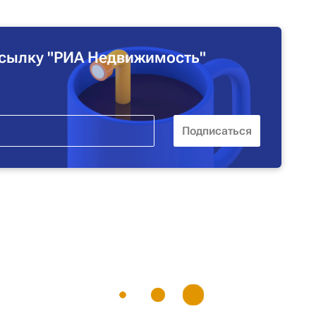
сылку "РИА Недвижимость"