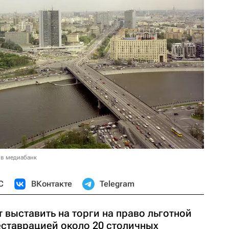
 в медиабанк
С
ВКонтакте
Telegram
выставить на торги на право льготной
ставрацией около 20 столичных