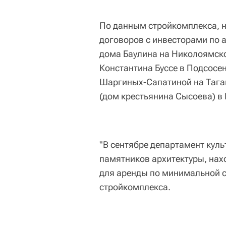
По данным стройкомплекса, н
договоров с инвесторами по 
дома Баулина на Николоямско
Константина Буссе в Подсосе
Шаргиных-Сапатиной на Таган
(дом крестьянина Сысоева) в
"В сентябре департамент кул
памятников архитектуры, нах
для аренды по минимальной ст
стройкомплекса.