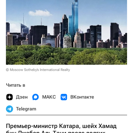
© Moscow Sotheby’s International Realty
Читать в
Дзен
МАКС
ВКонтакте
Telegram
Премьер-министр Катара, шейх Хамад
бин Джабер Аль Тани после долгих