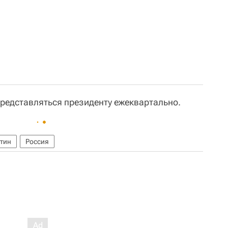
представляться президенту ежеквартально.
тин
Россия