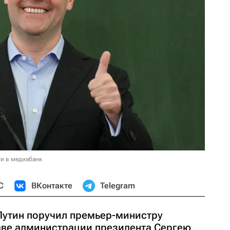
и в медиабанк
С
ВКонтакте
Telegram
Путин поручил премьер-министру
аве администрации президента Сергею