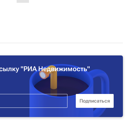
сылку "РИА Недвижимость"