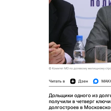
© Комитет МО по долевому жилищному стро
Читать в
Дзен
МАК
Дольщики одного из долг
получили в четверг ключи
долгостроев в Московско