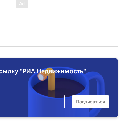
сылку "РИА Недвижимость"