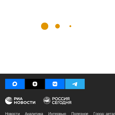
Новости
Аналитика
Интервью
Полезное
Город: дета