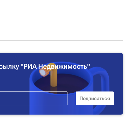
сылку "РИА Недвижимость"