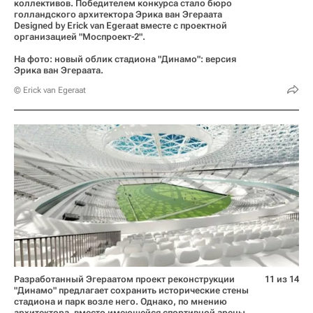
коллективов. Победителем конкурса стало бюро
голландского архитектора Эрика ван Эгераата
Designed by Erick van Egeraat вместе с проектной
организацией "Моспроект-2".
На фото: новый облик стадиона "Динамо": версия
Эрика ван Эгераата.
© Erick van Egeraat
Разработанный Эгераатом проект реконструкции
11 из 14
"Динамо" предлагает сохранить исторические стены
стадиона и парк возле него. Однако, по мнению
архитектора, вместо имеющейся спортивной арены