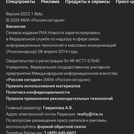
Спецпроекты
Реклама
Продукты и сервисы
Пресс-ц
Версия 2023.1 Beta
© 2026 МИА «Россия сегодня»
Вакансии
Сетевое издание РИА Новости зарегистрировано
в Федеральной службе по надзору в сфере связи,
информационных технологий и массовых коммуникаций
(Роскомнадзор) 08 апреля 2014 года.
Свидетельство о регистрации Эл № ФС77-57640
Учредитель: Федеральное государственное унитарное
предприятие Международное информационное агентство
«Россия сегодня»
(МИА «Россия сегодня»).
Правила использования материалов
Политика конфиденциальности
Правила применения рекомендательных технологий
Главный редактор:
Гаврилова А.В.
Адрес электронной почты Редакции:
realty@ria.ru
По вопросам размещения пресс-релизов и рекламы
воспользуйтесь
формой обратной связи
Телефон Редакции:
7 (495) 645-6601