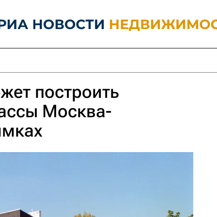
жет построить
рассы Москва-
имках