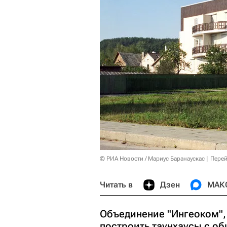
© РИА Новости / Мариус Баранаускас
Перей
Читать в
Дзен
МАК
Объединение "Ингеоком",
построить таунхаусы с о