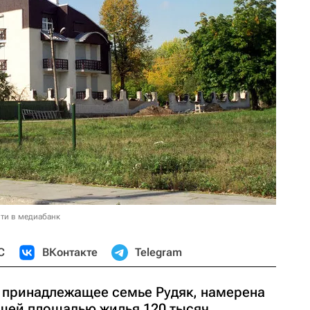
ти в медиабанк
С
ВКонтакте
Telegram
 принадлежащее семье Рудяк, намерена
бщей площадью жилья 120 тысяч