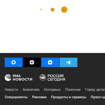
Новости
Аналитика
Интервью
Полезное
Город: дета
Спецпроекты
Реклама
Продукты и сервисы
Пресс-ц