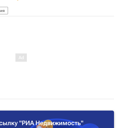
сия
сылку "РИА Недвижимость"