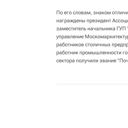
По его словам, знаком отлич
награждены президент Ассоц
заместитель начальника ГУП 
управление Москомархитектур
работников столичных предп
работник промышленности гор
сектора получили звание "По