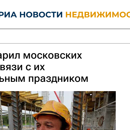
арил московских
вязи с их
ьным праздником