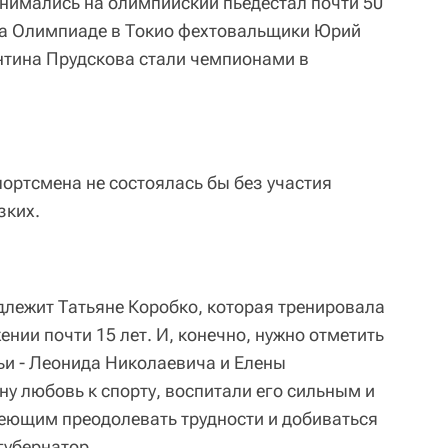
нимались на олимпийский пьедестал почти 50
у на Олимпиаде в Токио фехтовальщики Юрий
нтина Прудскова стали чемпионами в
портсмена не состоялась бы без участия
зких.
длежит Татьяне Коробко, которая тренировала
нии почти 15 лет. И, конечно, нужно отметить
ьи - Леонида Николаевича и Елены
у любовь к спорту, воспитали его сильным и
еющим преодолевать трудности и добиваться
губернатор.