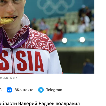
 в медиабанк
С
ВКонтакте
Telegram
области Валерий Радаев поздравил