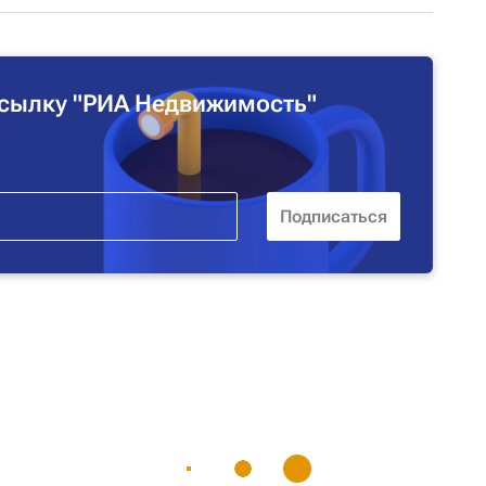
сылку "РИА Недвижимость"