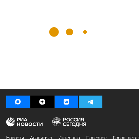
Новости
Аналитика
Интервью
Полезное
Город: дета