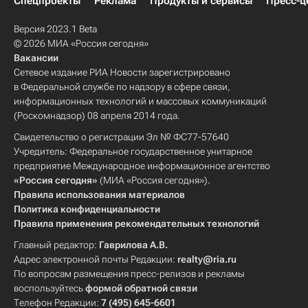
Спецпроекты
Реклама
Продукты и сервисы
Пресс-ц
Версия 2023.1 Beta
© 2026 МИА «Россия сегодня»
Вакансии
Сетевое издание РИА Новости зарегистрировано
в Федеральной службе по надзору в сфере связи,
информационных технологий и массовых коммуникаций
(Роскомнадзор) 08 апреля 2014 года.
Свидетельство о регистрации Эл № ФС77-57640
Учредитель: Федеральное государственное унитарное
предприятие Международное информационное агентство
«Россия сегодня»
(МИА «Россия сегодня»).
Правила использования материалов
Политика конфиденциальности
Правила применения рекомендательных технологий
Главный редактор:
Гаврилова А.В.
Адрес электронной почты Редакции:
realty@ria.ru
По вопросам размещения пресс-релизов и рекламы
воспользуйтесь
формой обратной связи
Телефон Редакции:
7 (495) 645-6601