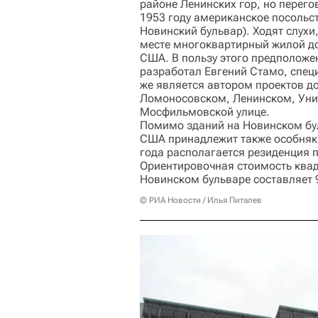
районе Ленинских гор, но перего
1953 году американское посольст
Новинский бульвар). Ходят слухи
месте многоквартирный жилой до
США. В пользу этого предположен
разработал Евгений Стамо, спец
же является автором проектов д
Ломоносовском, Ленинском, Унив
Мосфильмовской улице.
Помимо зданий на Новинском бу
США принадлежит также особняк В
года располагается резиденция 
Ориентировочная стоимость квад
Новинском бульваре составляет 
© РИА Новости / Илья Питалев