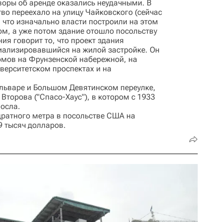
воры об аренде оказались неудачными. В
во переехало на улицу Чайковского (сейчас
, что изначально власти построили на этом
м, а уже потом здание отошло посольству
ия говорит то, что проект здания
иализировавшийся на жилой застройке. Он
омов на Фрунзенской набережной, на
ерситетском проспектах и на
льваре и Большом Девятинском переулке,
торова ("Спасо-Хаус"), в котором с 1933
посла.
ратного метра в посольстве США на
9 тысяч долларов.