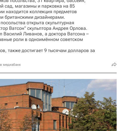
ков посольства, 31 квартира, бассейн,
ий сад, магазины и парковка на 85
нии находится коллекция предметов
ми британскими дизайнерами.
н посольства открыта скульптурная
тор Ватсон" скульптора Андрея Орлова.
 Василий Ливанов, а доктора Ватсона –
авные роли в одноимённом советском
ов, также достигает 9 тысячам долларов за
 в медиабанк