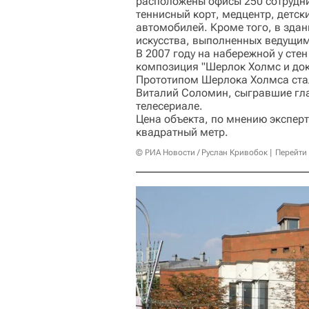
расположены офисы 250 сотрудни
теннисный корт, медцентр, детск
автомобилей. Кроме того, в зда
искусства, выполненных ведущи
В 2007 году на набережной у сте
композиция "Шерлок Холмс и док
Прототипом Шерлока Холмса стал
Виталий Соломин, сыгравшие гл
телесериале.
Цена объекта, по мнению эксперт
квадратный метр.
© РИА Новости / Руслан Кривобок
Перейти