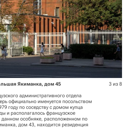
ольшая Якиманка, дом 45
3 из 8
цузского административного отдела
еперь официально именуется посольством
79 году по соседству с домом купца
оды и располагалось французское
в данном особняке, расположенном по
иманка, дом 43, находится резиденция