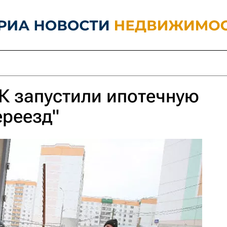
 запустили ипотечную
ереезд"