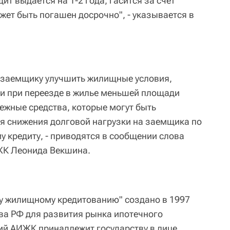
ит выдается на 1-2 года, гасится за счет
жет быть погашен досрочно", - указывается в
т заемщику улучшить жилищные условия,
и при переезде в жилье меньшей площади
ежные средства, которые могут быть
ля снижения долговой нагрузки на заемщика по
у кредиту, - приводятся в сообщении слова
ЖК Леонида Векшина.
у жилищному кредитованию" создано в 1997
ва РФ для развития рынка ипотечного
ий АИЖК принадлежит государству в лице