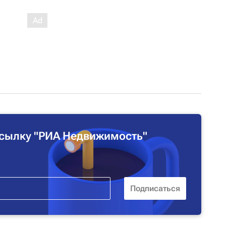
сылку "РИА Недвижимость"