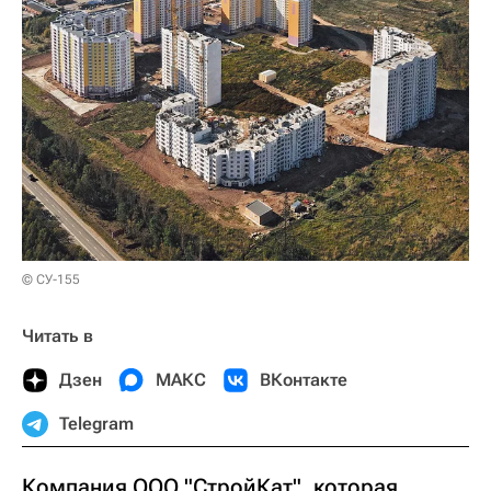
© СУ-155
Читать в
Дзен
МАКС
ВКонтакте
Telegram
Компания ООО "СтройКат", которая