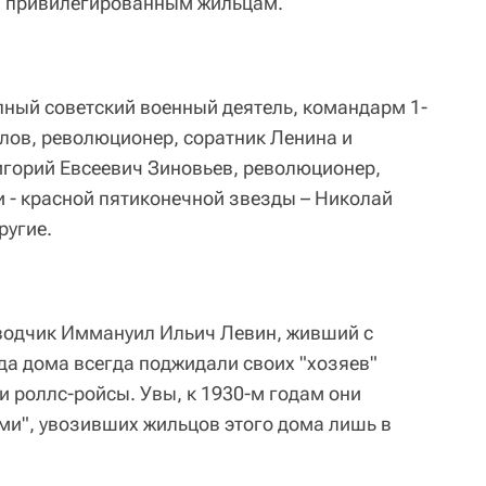
ым привилегированным жильцам.
пный советский военный деятель, командарм 1-
лов, революционер, соратник Ленина и
горий Евсеевич Зиновьев, революционер,
 - красной пятиконечной звезды – Николай
ругие.
водчик Иммануил Ильич Левин, живший с
да дома всегда поджидали своих "хозяев"
и роллс-ройсы. Увы, к 1930-м годам они
и", увозивших жильцов этого дома лишь в