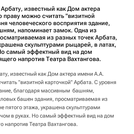
 Арбату, известный как Дом актера
о праву можно считать "визитной
вня человеческого восприятия здание,
ням, напоминает замок. Одна из
росматриваемая из разных точек Арбата,
украшена скульптурами рыцарей, в латах,
 Но самый эффектный вид на дом
ящего напротив Театра Вахтангова.
ту, известный как Дом актера имени А.А.
читать "визитной карточкой" Арбата. С уровня
дание, благодаря массивным башням,
гловых башен здания, просматриваемая из
не пятого этажа, украшена скульптурами
ечом в руках. Но самый эффектный вид на дом
о напротив Театра Вахтангова.