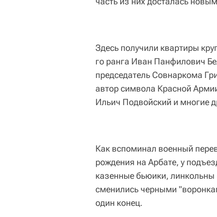
часть из них досталась нов
Здесь получили квартиры кру
го ранга Иван Панфилович Бе
председатель Совнаркома Гри
автор символа Красной Армии
Ильич Подвойский и многие д
Как вспоминал военный пере
рождения на Арбате, у подъез
казенные бьюики, линкольны 
сменились черными "воронкам
один конец.