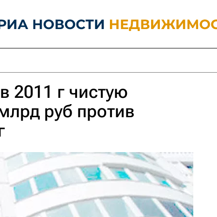
в 2011 г чистую
 млрд руб против
г