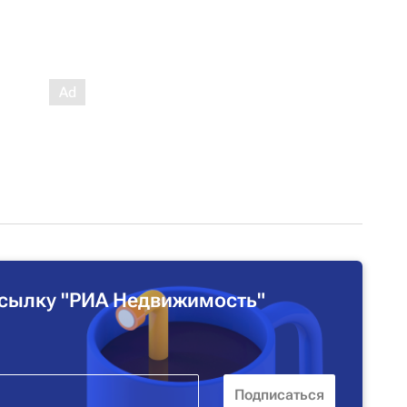
сылку "РИА Недвижимость"