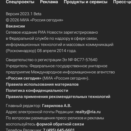
Спецпроекты
Реклама
Продукты и сервисы
Пресс-ц
Версия 2023.1 Beta
© 2026 МИА «Россия сегодня»
Вакансии
Сетевое издание РИА Новости зарегистрировано
в Федеральной службе по надзору в сфере связи,
информационных технологий и массовых коммуникаций
(Роскомнадзор) 08 апреля 2014 года.
Свидетельство о регистрации Эл № ФС77-57640
Учредитель: Федеральное государственное унитарное
предприятие Международное информационное агентство
«Россия сегодня»
(МИА «Россия сегодня»).
Правила использования материалов
Политика конфиденциальности
Правила применения рекомендательных технологий
Главный редактор:
Гаврилова А.В.
Адрес электронной почты Редакции:
realty@ria.ru
По вопросам размещения пресс-релизов и рекламы
воспользуйтесь
формой обратной связи
Телефон Редакции:
7 (495) 645-6601