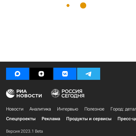
Новости
Аналитика
Интервью
Полезное
Город: дета
Спецпроекты
Реклама
Продукты и сервисы
Пресс-ц
Версия 2023.1 Beta