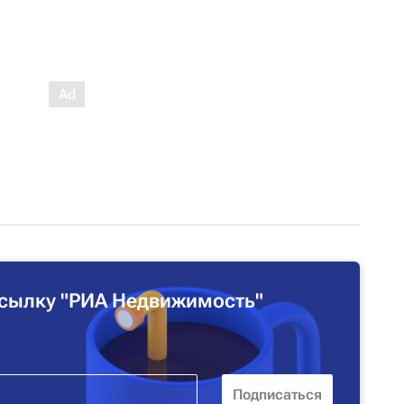
сылку "РИА Недвижимость"