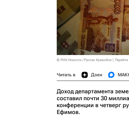
© РИА Новости / Руслан Кривобок
Перейти
Читать в
Дзен
МАК
Доход департамента земе
составил почти 30 миллиа
конференции в четверг р
Ефимов.