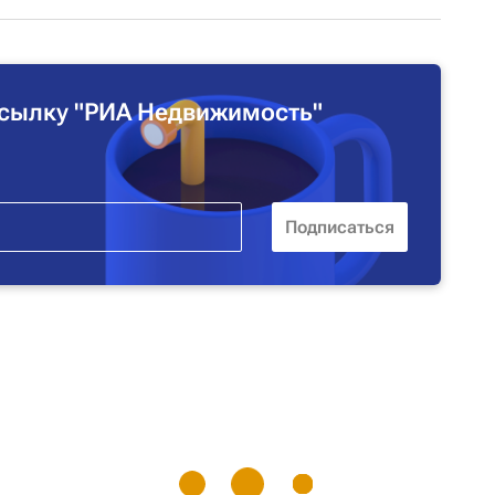
сылку "РИА Недвижимость"