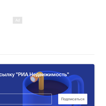
сылку "РИА Недвижимость"