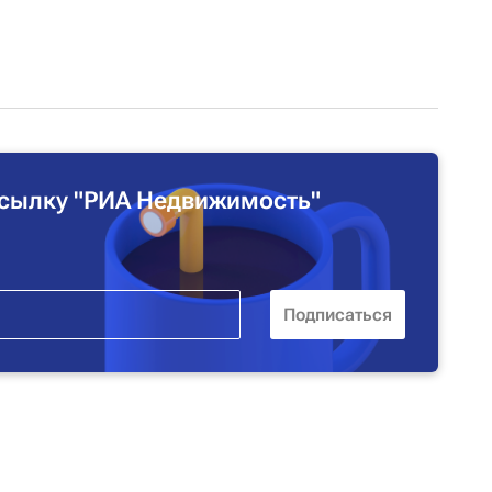
сылку "РИА Недвижимость"