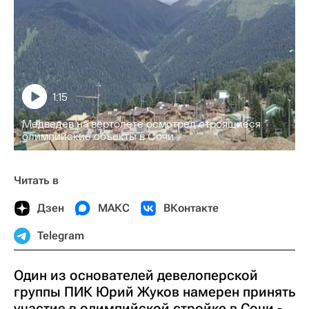
1:15
Медведев на вертолете осмотрел строящиеся
олимпийские объекты в Сочи
Читать в
Дзен
МАКС
ВКонтакте
Telegram
Один из основателей девелоперской
группы ПИК Юрий Жуков намерен принять
участие в олимпийской стройке в Сочи -